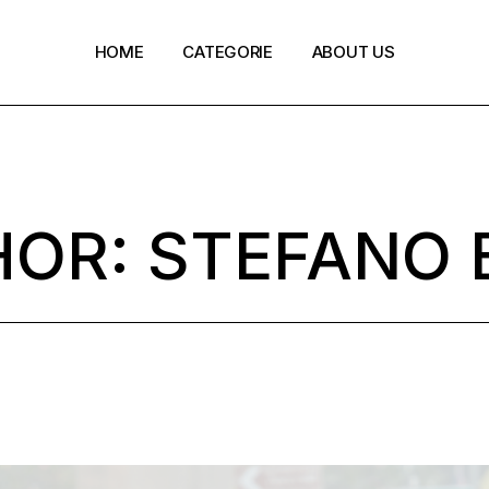
HOME
CATEGORIE
ABOUT US
Policy e normative
Ecoinnovazione
OR: STEFANO 
Green Finance
Circular Economy
Digi-Green Innovation
REPower EU