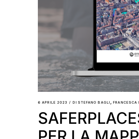
,
6 APRILE 2023
DI
STEFANO BAGLI
FRANCESCA 
SAFERPLACE
PER LA MAPP