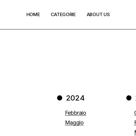
HOME
CATEGORIE
ABOUT US
Policy e normative
Ecoinnovazione
Green Finance
Circular Economy
Digi-Green Innovation
2024
REPower EU
Febbraio
Maggio