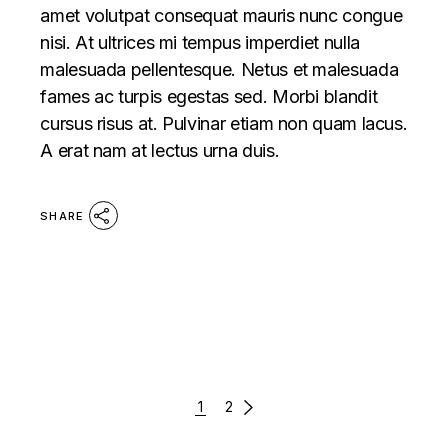
amet volutpat consequat mauris nunc congue
nisi. At ultrices mi tempus imperdiet nulla
malesuada pellentesque. Netus et malesuada
fames ac turpis egestas sed. Morbi blandit
cursus risus at. Pulvinar etiam non quam lacus.
A erat nam at lectus urna duis.
SHARE
PAGINAZIONE
1
2
DEGLI