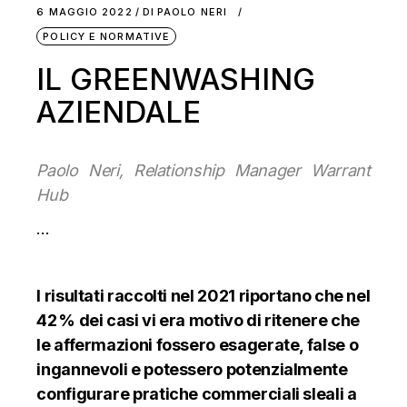
6 MAGGIO 2022
DI
PAOLO NERI
POLICY E NORMATIVE
IL GREENWASHING
AZIENDALE
Paolo Neri, Relationship Manager Warrant
Hub
…
I risultati raccolti nel 2021 riportano
che nel
42 % dei casi vi era motivo di ritenere che
le affermazioni fossero esagerate, false o
ingannevoli e potessero potenzialmente
configurare pratiche commerciali sleali a