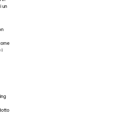
i un
on
 come
 i
ing
dotto