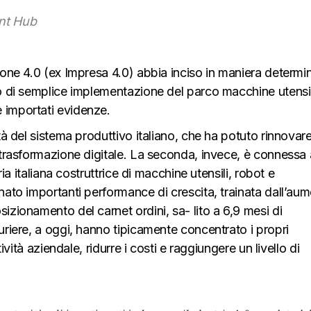
ant Hub
ione 4.0 (ex Impresa 4.0) abbia inciso in maniera determi
 o di semplice implementazione del parco macchine utensil
 importati evidenze.
tà del sistema produttivo italiano, che ha potuto rinnovare
 trasformazione digitale. La seconda, invece, è connessa 
ria italiana costruttrice di macchine utensili, robot e
nato importanti performance di crescita, trainata dall’au
izionamento del carnet ordini, sa- lito a 6,9 mesi di
uriere, a oggi, hanno tipicamente concentrato i propri
ività aziendale, ridurre i costi e raggiungere un livello di