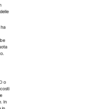
n
delle
 ha
bbe
uota
to.
EO o
 costi
re
. In
 in