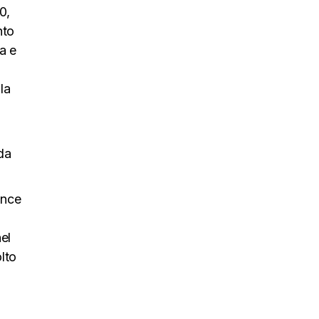
0,
nto
a e
la
 da
ance
el
lto