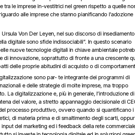
tra le imprese in-vestitrici nel green rispetto a quelle no
riguardo alle imprese che stanno pianificando l’adozione 
 Ursula Von Der Leyen, nel suo discorso di insediamento
a digitale sono sfide indissociabili”. In questo scenario
delle nuove tecnologie digitali in chiave ambientale potre
e di innovazione, soprattutto di fronte a una crescente q
atti delle proprie abitudini di acquisto o di comportamen
e digitalizzazione sono par- te integrante dei programmi di
ranazionali e delle strategie di molte imprese, ma troppo
La digitalizzazione e, più in generale, l’introduzione di
atena del valore, a stretto appannaggio decisionale di C
le del processo produttivo, ovvero quando si quantificano i
tici, di materia prima e di smaltimento degli scarti, oppu
input del marketing ed i feedback della rete commerciale
tutto si investe in tecnologia digitale ed in soluzioni green