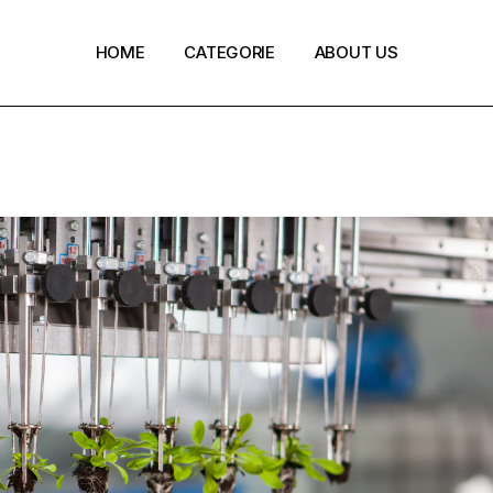
HOME
CATEGORIE
ABOUT US
Policy e normative
Ecoinnovazione
Green Finance
Circular Economy
Digi-Green Innovation
REPower EU