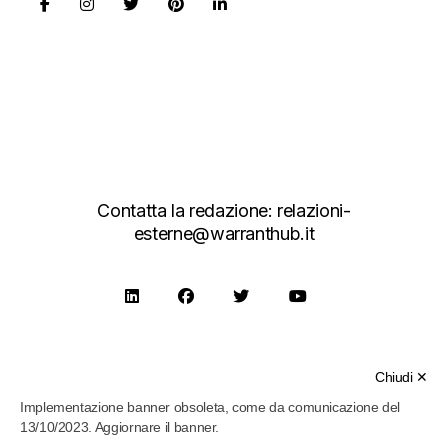
Contatta la redazione:
relazioni-
esterne@warranthub.it
Warrant Hub S.p.A.
- Società soggetta alla Direzione e
Coordinamento di Tinexta S.p.A.
Chiudi ✕
Corso Mazzini, 11 - 42015 Correggio (RE) Italia - Tel.
0522 733711 - Fax. 0522 692586 - P.IVA/C.F
Implementazione banner obsoleta, come da comunicazione del
02182620357 | REA NR. 258772 | CAPITALE SOCIALE €
65.560,31
13/10/2023. Aggiornare il banner.