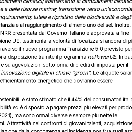
biamenti climatici; adattamento ai cambiamenti climatici
ue e delle risorse marine; transizione verso un’economia
nquinamento; tutela e ripristino della biodiversità e degli
tanziale al raggiungimento di almeno uno dei sei. Inoltre, 
NRR presentata dal Governo italiano e approvata a fine
e UE, testimonia la volontà di focalizzarsi ancora di p
ttraverso il nuovo programma Transizione 5.0 previsto per 
i a disposizione tramite il programma
RePowerUE.
In ba
re su agevolazioni sottoforma di crediti di imposta per il
i innovazione digitale in chiave “green”
. Le aliquote sar
di efficientamento energetico che dovranno essere
sostenibili: è stato stimato che il 44% dei consumatori itali
bilità ed è disposto a pagare prezzi più elevati per prodot
 2021), ma sono ormai diverse e sempre più nette le
Attrattività nei confronti di giovani talenti, acquisizione
iazione dalla concorrenza ed incidenza positiva sugli asp