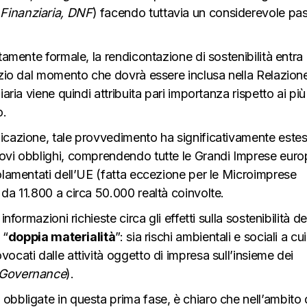
 Finanziaria, DNF
) facendo tuttavia un considerevole pa
ttamente formale, la rendicontazione di sostenibilità entra
cizio dal momento che dovrà essere inclusa nella Relazion
iaria viene quindi attribuita pari importanza rispetto ai più
o.
icazione, tale provvedimento ha significativamente esteso
uovi obblighi, comprendendo tutte le Grandi Imprese eur
golamentati dell’UE (fatta eccezione per le Microimprese
 da 11.800 a circa 50.000 realtà coinvolte.
nformazioni richieste circa gli effetti sulla sostenibilità de
 “
doppia materialità
”: sia rischi ambientali e sociali a cui
ocati dalle attività oggetto di impresa sull’insieme dei
d Governance
).
obbligate in questa prima fase, è chiaro che nell’ambito 