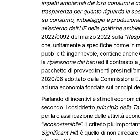
impatti ambientali dei loro consumi e co
trasparenza per quanto riguarda la soste
su consumo, imballaggio e produzione so
all’esterno dell’UE nelle politiche ambien
2022/0092 del marzo 2022 sulla “
Respo
che, unitamente a specifiche norme in ma
pubblicità ingannevole, contiene anche
la
riparazione dei beni
ed il contrasto a
pacchetto di provvedimenti presi nell’am
2020/98 adottato dalla Commissione Eu
ad una economia fondata sui principi dell
Parlando di incentivi e stimoli economici
secondo il cosiddetto
principio della 
per la classificazione delle attività ec
“
ecosostenibile
”. Il criterio più import
Significant Hit
) è quello di non arrecare