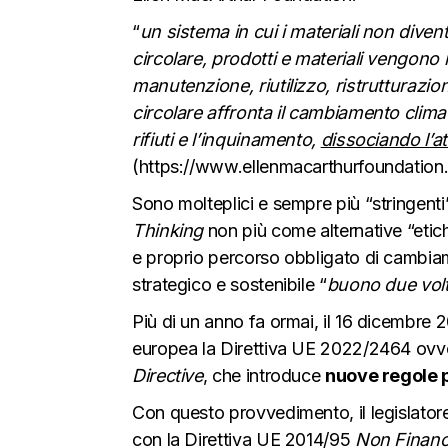
“
un sistema in cui i materiali non diven
circolare, prodotti e materiali vengono
manutenzione, riutilizzo, ristrutturazi
circolare affronta il cambiamento climati
rifiuti e l’inquinamento,
dissociando l’a
(
https://www.ellenmacarthurfoundation.
Sono molteplici e sempre più “stringenti” 
Thinking
non più come alternative “eti
e proprio percorso obbligato di cambiam
strategico e sostenibile “
buono due vol
Più di un anno fa ormai, il 16 dicembre 2
europea la Direttiva UE 2022/2464 ov
Directive
, che introduce
nuove regole pe
Con questo provvedimento, il legislator
con la Direttiva UE 2014/95
Non Financi