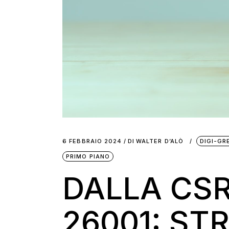
6 FEBBRAIO 2024
DI
WALTER D’ALÒ
DIGI-GR
PRIMO PIANO
DALLA CSR
26001: ST