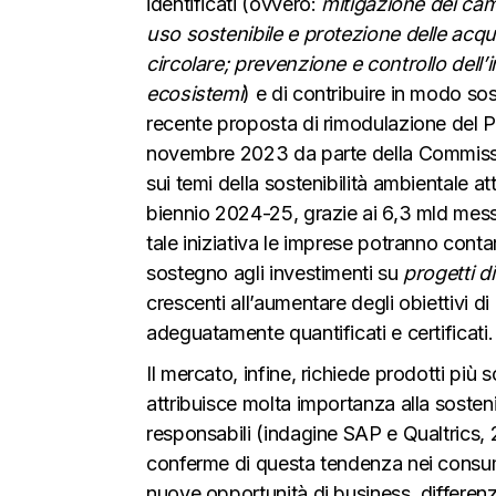
identificati (ovvero:
mitigazione dei cam
uso sostenibile e protezione delle acq
circolare; prevenzione e controllo dell’i
ecosistemi
) e di contribuire in modo sos
recente proposta di rimodulazione del P
novembre 2023 da parte della Commission
sui temi della sostenibilità ambientale a
biennio 2024-25, grazie ai 6,3 mld mess
tale iniziativa le imprese potranno conta
sostegno agli investimenti su
progetti d
crescenti all’aumentare degli obiettivi 
adeguatamente quantificati e certificati.
Il mercato, infine, richiede prodotti più 
attribuisce molta importanza alla sosteni
responsabili (indagine SAP e Qualtrics,
conferme di questa tendenza nei consumi. 
nuove opportunità di business, differenz