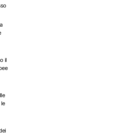
sso
 a
e
 il
opee
lle
 le
dei