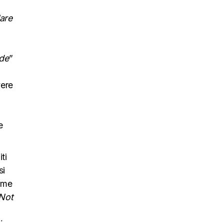
lare
rde
”
vere
e
ti
si
come
Not