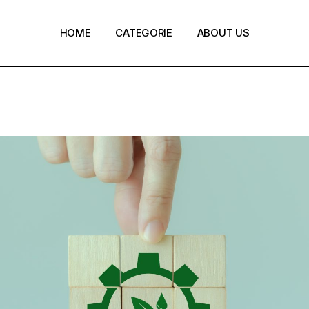
HOME
CATEGORIE
ABOUT US
Policy e normative
Ecoinnovazione
Green Finance
Circular Economy
Digi-Green Innovation
REPower EU