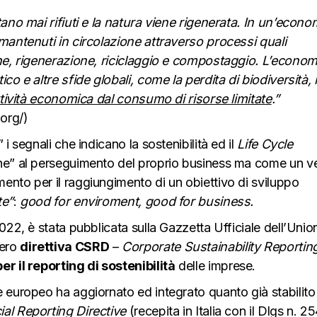
tano mai rifiuti e la natura viene rigenerata. In un’econo
 mantenuti in circolazione attraverso processi quali
one, rigenerazione, riciclaggio e compostaggio. L’econom
co e altre sfide globali, come la perdita di biodiversità, i
ttività economica dal consumo di risorse limitate
.”
org/
)
i segnali che indicano la sostenibilità ed il
Life Cycle
che” al perseguimento del proprio business ma come un v
ento per il raggiungimento di un obiettivo di sviluppo
te”
:
good for enviroment, good for business.
022, è stata pubblicata sulla Gazzetta Ufficiale dell’Unio
vero
direttiva CSRD
–
Corporate Sustainability Reportin
r il reporting di sostenibilità
delle imprese.
e europeo ha aggiornato ed integrato quanto già stabilito
al Reporting Directive
(recepita in Italia con il Dlgs n. 2