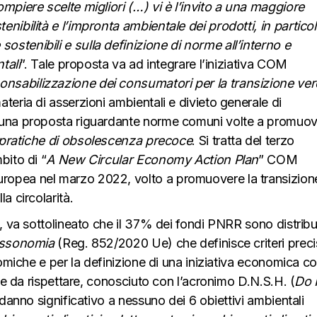
mpiere scelte migliori (…) vi è l’invito a una maggiore
nibilità e l’impronta ambientale dei prodotti, in partico
stenibili e sulla definizione di norme all’interno e
tali
”. Tale proposta va ad integrare l’iniziativa COM
nsabilizzazione dei consumatori per la transizione ve
teria di asserzioni ambientali e divieto generale di
 una proposta riguardante norme comuni volte a promuo
pratiche di obsolescenza precoce
. Si tratta del terzo
bito di “
A New Circular Economy Action Plan
” COM
ropea nel marzo 2022, volto a promuovere la transizion
a circolarità.
, va sottolineato che il 37% dei fondi PNRR sono distribui
Tassonomia
(Reg. 852/2020 Ue) che definisce criteri preci
onomiche e per la definizione di una iniziativa economica 
ante da rispettare, conosciuto con l’acronimo D.N.S.H. (
Do 
 danno significativo a nessuno dei 6 obiettivi ambientali