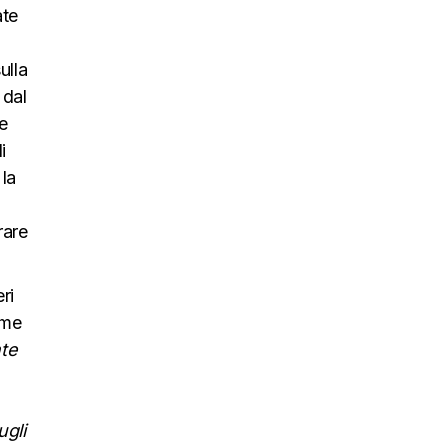
ate
ulla
 dal
ve
i
 la
rare
ri
ome
te
gli