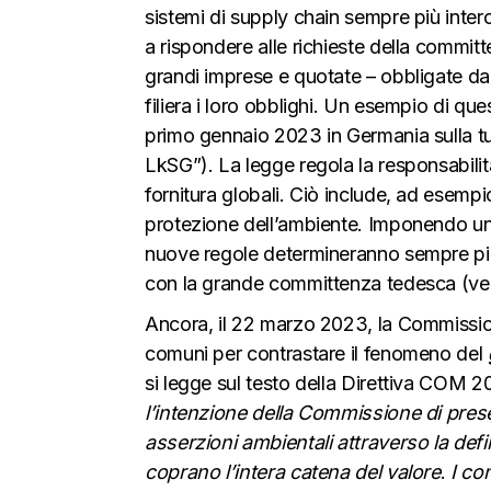
sistemi di supply chain sempre più inter
a rispondere alle richieste della committ
grandi imprese e quotate – obbligate da
filiera i loro obblighi. Un esempio di q
primo gennaio 2023 in Germania sulla tut
LkSG”). La legge regola la responsabilità d
fornitura globali. Ciò include, ad esempio,
protezione dell’ambiente. Imponendo una s
nuove regole determineranno sempre più e
con la grande committenza tedesca (ve
Ancora, il 22 marzo 2023, la Commission
comuni per contrastare il fenomeno del
si legge sul testo della Direttiva COM 
l’intenzione della Commissione di pres
asserzioni ambientali attraverso la defi
coprano l’intera catena del valore
.
I co